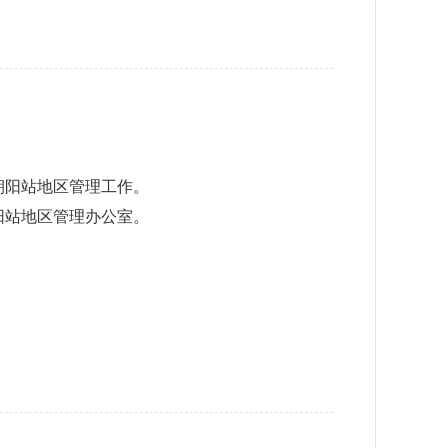
朝阳站地区管理工作。
阳站地区管理办公室。