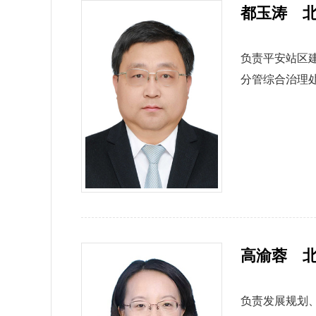
都玉涛 
负责平安站区
分管综合治理
高渝蓉 
负责发展规划