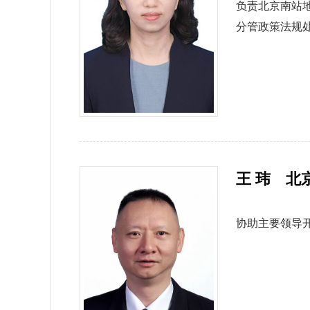
负责北京南站
分管政策法规
王 玮 北
协助主要领导