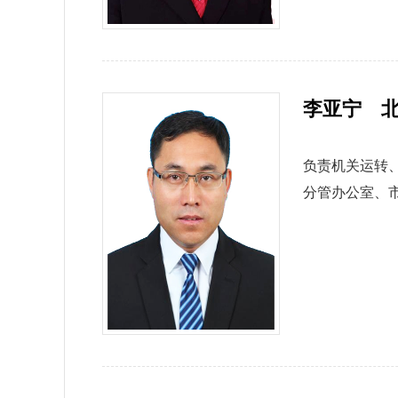
李亚宁 
负责机关运转
分管办公室、