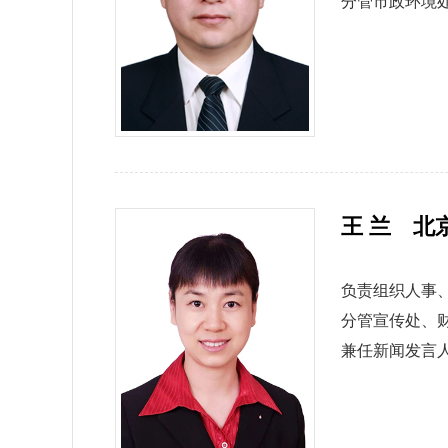
分管市政环境
王 兰 
负责组织人事
分管宣传处、财
兼任新闻发言