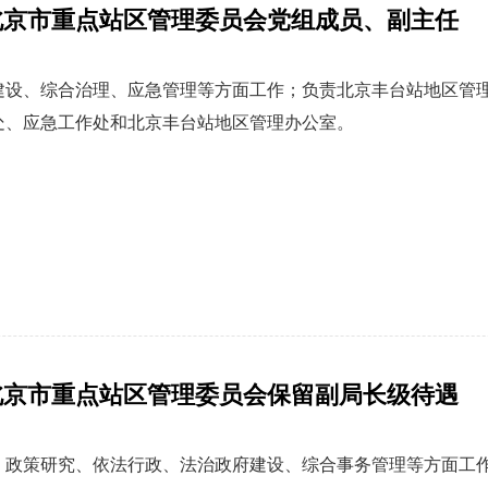
北京市重点站区管理委员会党组成员、副主任
建设、综合治理、应急管理等方面工作；负责北京丰台站地区管
处、应急工作处和北京丰台站地区管理办公室。
北京市重点站区管理委员会保留副局长级待遇
、政策研究、依法行政、法治政府建设、综合事务管理等方面工