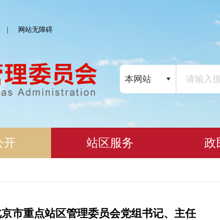
|
网站无障碍
公开
站区服务
政
北京市重点站区管理委员会党组书记、主任