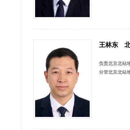
王林东 
负责北京北站
分管北京北站