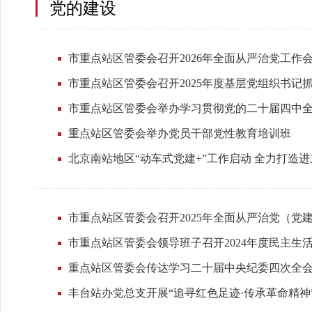
党的建设
市重点站区管委会召开2026年全面从严治党工作
市重点站区管委会召开2025年度基层党组织书记
市重点站区管委会举办学习贯彻党的二十届四中
重点站区管委会举办党员干部党性教育培训班
北京南站地区“动车式党建+”工作启动 全力打造
市重点站区管委会召开2025年全面从严治党（党
市重点站区管委会领导班子召开2024年度民主生
重点站区管委会传达学习二十届中央纪委四次全
丰台站办党总支开展“追寻红色足迹·传承革命精神