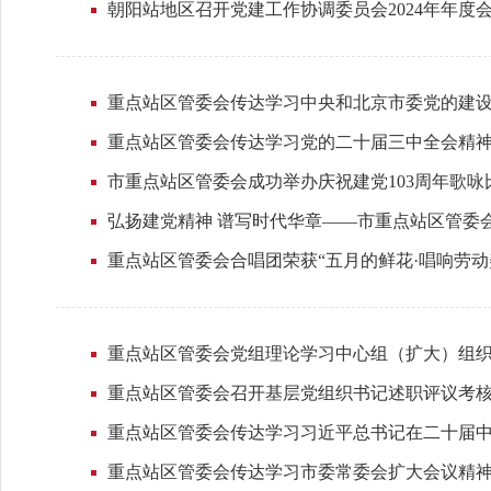
朝阳站地区召开党建工作协调委员会2024年年度
重点站区管委会传达学习中央和北京市委党的建
重点站区管委会传达学习党的二十届三中全会精
市重点站区管委会成功举办庆祝建党103周年歌咏
弘扬建党精神 谱写时代华章——市重点站区管委会
重点站区管委会合唱团荣获“五月的鲜花·唱响劳动
重点站区管委会党组理论学习中心组（扩大）组
重点站区管委会召开基层党组织书记述职评议考
重点站区管委会传达学习习近平总书记在二十届
重点站区管委会传达学习市委常委会扩大会议精