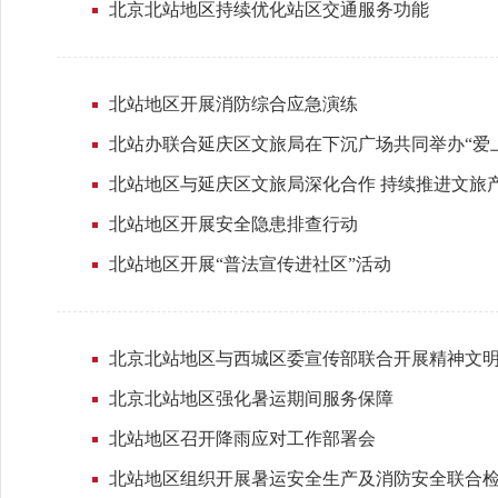
北京北站地区持续优化站区交通服务功能
北站地区开展消防综合应急演练
北站办联合延庆区文旅局在下沉广场共同举办“爱上延
北站地区与延庆区文旅局深化合作 持续推进文旅
北站地区开展安全隐患排查行动
北站地区开展“普法宣传进社区”活动
北京北站地区与西城区委宣传部联合开展精神文
北京北站地区强化暑运期间服务保障
北站地区召开降雨应对工作部署会
北站地区组织开展暑运安全生产及消防安全联合